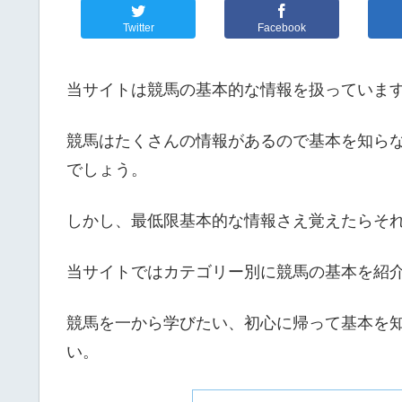
Twitter
Facebook
当サイトは競馬の基本的な情報を扱っていま
競馬はたくさんの情報があるので基本を知ら
でしょう。
しかし、最低限基本的な情報さえ覚えたらそ
当サイトではカテゴリー別に競馬の基本を紹
競馬を一から学びたい、初心に帰って基本を
い。