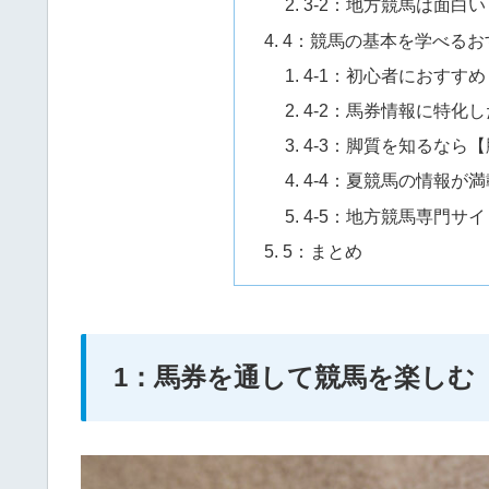
3-2：地方競馬は面白
4：競馬の基本を学べるお
4-1：初心者におすすめ【m
4-2：馬券情報に特化
4-3：脚質を知るなら
4-4：夏競馬の情報が
4-5：地方競馬専門サ
5：まとめ
1：馬券を通して競馬を楽しむ