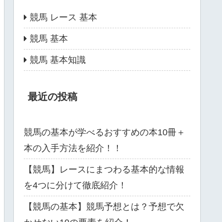
競馬 レース 基本
競馬 基本
競馬 基本知識
最近の投稿
競馬の基本が学べるおすすめの本10冊＋
本の入手方法を紹介！！
【競馬】レースにまつわる基本的な情報
を4つに分けて徹底紹介！
【競馬の基本】競馬予想とは？予想で欠