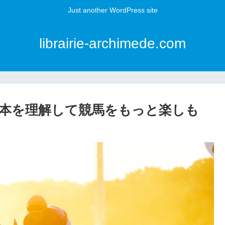
Just another WordPress site
librairie-archimede.com
本を理解して競馬をもっと楽しも