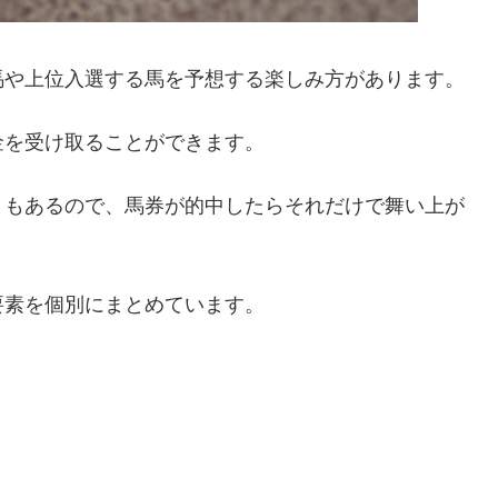
馬や上位入選する馬を予想する楽しみ方があります。
金を受け取ることができます。
ともあるので、馬券が的中したらそれだけで舞い上が
要素を個別にまとめています。